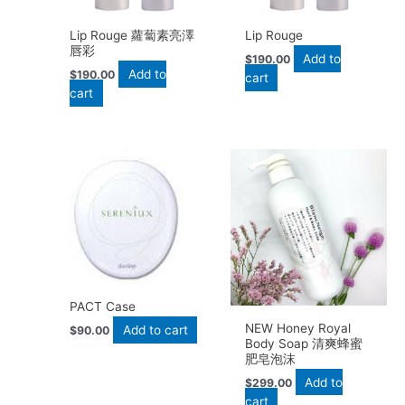
Lip Rouge 蘿蔔素亮澤
Lip Rouge
唇彩
Add to
$
190.00
Add to
$
190.00
cart
cart
PACT Case
NEW Honey Royal
Add to cart
$
90.00
Body Soap 清爽蜂蜜
肥皂泡沫
Add to
$
299.00
cart