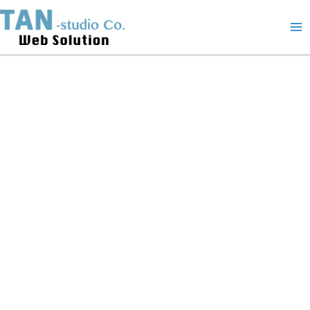
Skip
AT
Ma
to
Oil
content
24
Me
新
根
保
濕
海
魚
潤
護
油
quantity