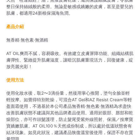
天然「橙連鰭鮭」油，無懼皮膚乾燥，滋潤保護細膩皮膚，令肌膚
整日保持絲絨般的柔滑。無論是敏感或嬌嫩的皮膚，甚至是嬰兒的
肌膚，都適用24
新根保濕海魚潤
。
產品介紹
無香精·無色素·無酒精
AT OIL爽而不膩，容易吸收。有效建立
皮膚
屏障功能
、
組織結構肌
膚
彈性
、緊緻提升肌膚滋度，
讓暗沉肌膚重現活力，回復健康，綻
放亮麗光彩！
使用方法
使用化妝水後，取2〜3滴份量，然後用掌心推開，塗勻全臉並輕
輕按摩。如覺得特別乾燥，可混合AT Gel和AZ Resist Cream等輕
盈面霜使用，不過基於
本公司產品
無香精·無色素·無酒精
為
求盡快
改善肌膚狀態
不建議與其他品牌產品使用。適用於
眼部、唇部和乾
燥部位
，亦可作頭髮護理，防止髮尾受紫外線照射、保濕／按摩寶
寶嬌嫩肌膚。AT OIL100％天然成份制成，所以處於低溫狀態會有
結冰現象。如見此狀況，建議產品恢復溫
室
後使用，保證不存在質
量問題。