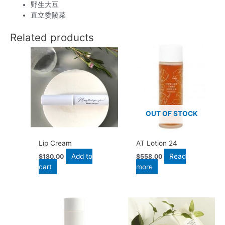
野生大豆
直立委陵菜
Related products
OUT OF STOCK
Lip Cream
AT Lotion 24
Add to
Read
$
180.00
$
558.00
cart
more