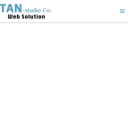
Skip
S-
Ma
to
line
content
AZ
Me
Balance
Lotion
活
力
毛
孔
收
縮
化
妝
水
quantity