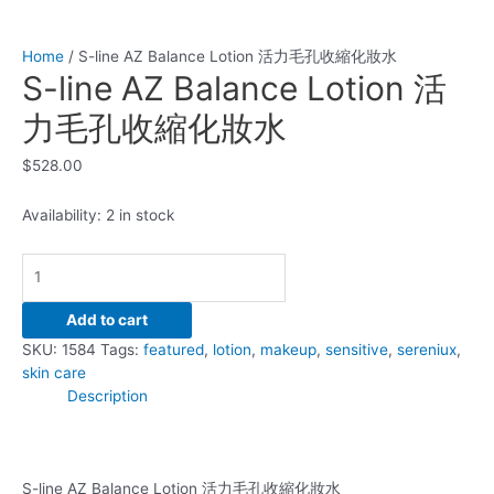
Home
/ S-line AZ Balance Lotion 活力毛孔收縮化妝水
S-line AZ Balance Lotion 活
力毛孔收縮化妝水
$
528.00
Availability:
2 in stock
Add to cart
SKU:
1584
Tags:
featured
,
lotion
,
makeup
,
sensitive
,
sereniux
,
skin care
Description
S-line AZ Balance Lotion 活力毛孔收縮化妝水