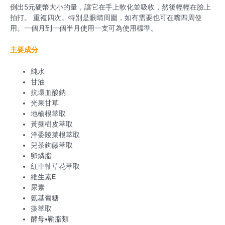
倒出5元硬幣大小的量，讓它在手上軟化並吸收，然後輕輕在臉上
拍打。 重複四次。特別是眼睛周圍，如有需要也可在嘴四周使
用。一個月到一個半月使用一支可為使用標準。
主要成分
純水
甘油
抗壞血酸鈉
光果甘草
地榆根萃取
黃蘖樹皮萃取
洋委陵菜根萃取
兒茶鉤藤萃取
卵燐脂
紅車軸草花萃取
維生素
E
尿素
氨基葡糖
藻萃取
酵母
•
鞘脂類