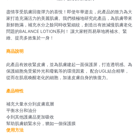
盡情享受肌膚回復彈力的喜悅！即使年華逝去，此產品的致力為大
家打造充滿活力的美麗肌膚。我們積極地研究此產品，為肌膚帶來
新鮮飽滿，補充水分之餘同時收緊細紋，創造出有效減慢肌膚老化
問題的BALANCE LOTION系列！ 讓大家輕而易舉地將補水、緊
緻、提亮多效集於一身！
商品說明
此產品有效收緊皮膚，並為肌膚建起一面保護屏，打造透明感。為
保護細胞免受紫外光和廢氣等的環境因素， 配合UGL結合精華，
從而在肌底喚醒老化的細胞，加速皮膚自身的恢復力。
產品特性
補充大量水分到皮膚底層
平衡水分和油分
令到其他護膚品更加吸收
幫助肌膚鎖緊水分，猶如一個保護膜
使用方法